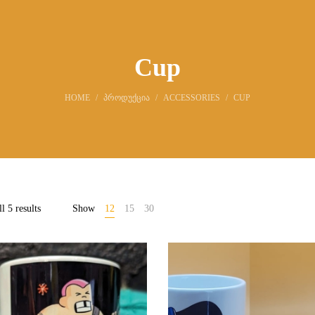
Cup
HOME
/
ᲞᲠᲝᲓᲣᲥᲪᲘᲐ
/
ACCESSORIES
/
CUP
l 5 results
Show
12
15
30