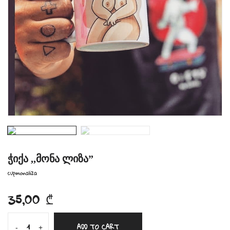
ჭიქა ,,მონა ლიზა”
cupmonaliza
35,00
₾
ჭიქა
-
+
ADD TO CART