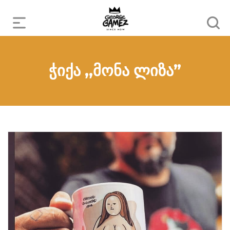
ჭიქა ,,მონა ლიზა”